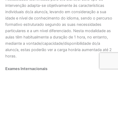
intervenção adapta-se objetivamente às características
individuais do/a aluno/a, levando em consideração a sua
idade e nível de conhecimento do idioma, sendo o percurso
formativo estruturado segundo as suas necessidades
particulares e a um nível diferenciado. Nesta modalidade as
aulas têm habitualmente a duração de 1 hora, no entanto,
mediante a vontade/capacidade/disponibilidade do/a
aluno/a, estas poderão ver a carga horária aumentada até 2
horas.
Exames Internacionais
No contexto da globalização, assumimos a
responsabilidade da promoção da diversidade cultural e a
compreensão intercultural, incentivando sempre o respeito
e a valorização das diferenças. Os exames internacionais
de línguas estrangeiras, desempenham um papel
fundamental para quem ambiciona fazer um intercâmbio
cultural.